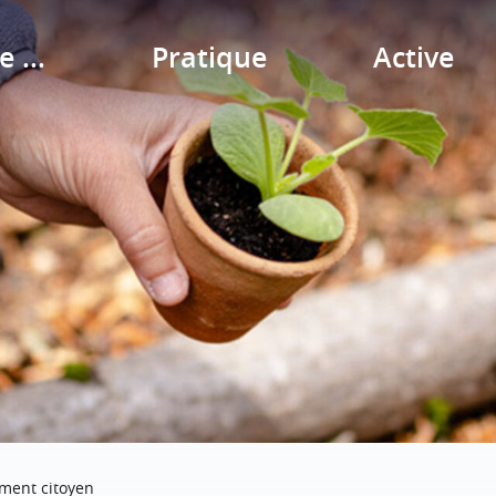
e ...
Pratique
Active
ment citoyen