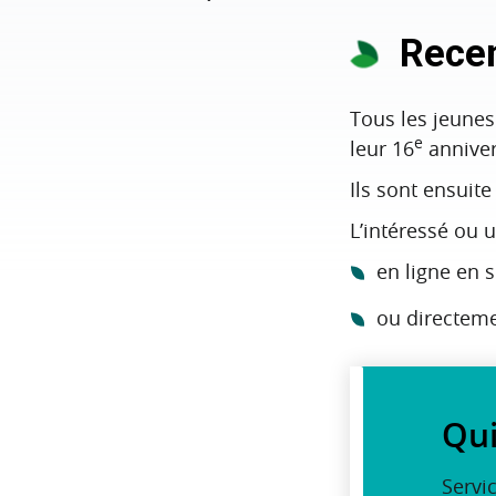
Rece
Tous les jeunes 
e
leur 16
annivers
Ils sont ensuit
L’intéressé ou 
en ligne en 
ou directemen
Qui
Servic