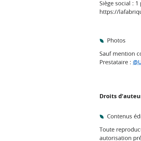
Siège social : 
https://lafabr
Photos
Sauf mention co
Prestataire :
@U
Droits d'auteu
Contenus édi
Toute reproducti
autorisation pr